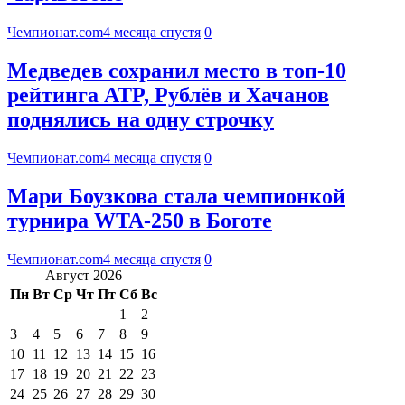
Чемпионат.com
4 месяца спустя
0
Медведев сохранил место в топ-10
рейтинга ATP, Рублёв и Хачанов
поднялись на одну строчку
Чемпионат.com
4 месяца спустя
0
Мари Боузкова стала чемпионкой
турнира WTA-250 в Боготе
Чемпионат.com
4 месяца спустя
0
Август 2026
Пн
Вт
Ср
Чт
Пт
Сб
Вс
1
2
3
4
5
6
7
8
9
10
11
12
13
14
15
16
17
18
19
20
21
22
23
24
25
26
27
28
29
30