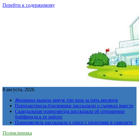
Перейти к содержимому
8 августа, 2026
Женщина вышла замуж три раза за пять месяцев
Порноактрисы-близняшки рассказали о съемках вместе
Скандальная порнозвезда рассказала об отношении
бойфренда к ее работе
Порномодель рассказала о сексе с пилотами в самолете
Поликлиника