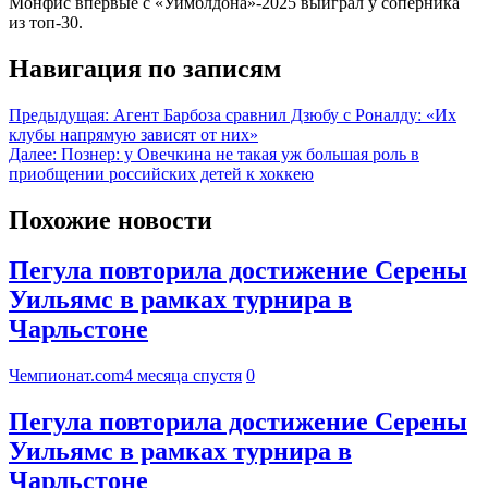
Монфис впервые с «Уимблдона»-2025 выиграл у соперника
из топ-30.
Навигация по записям
Предыдущая:
Агент Барбоза сравнил Дзюбу с Роналду: «Их
клубы напрямую зависят от них»
Далее:
Познер: у Овечкина не такая уж большая роль в
приобщении российских детей к хоккею
Похожие новости
Пегула повторила достижение Серены
Уильямс в рамках турнира в
Чарльстоне
Чемпионат.com
4 месяца спустя
0
Пегула повторила достижение Серены
Уильямс в рамках турнира в
Чарльстоне