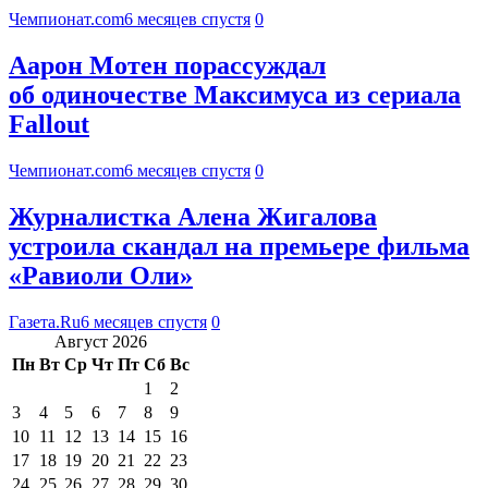
Чемпионат.com
6 месяцев спустя
0
Аарон Мотен порассуждал
об одиночестве Максимуса из сериала
Fallout
Чемпионат.com
6 месяцев спустя
0
Журналистка Алена Жигалова
устроила скандал на премьере фильма
«Равиоли Оли»
Газета.Ru
6 месяцев спустя
0
Август 2026
Пн
Вт
Ср
Чт
Пт
Сб
Вс
1
2
3
4
5
6
7
8
9
10
11
12
13
14
15
16
17
18
19
20
21
22
23
24
25
26
27
28
29
30