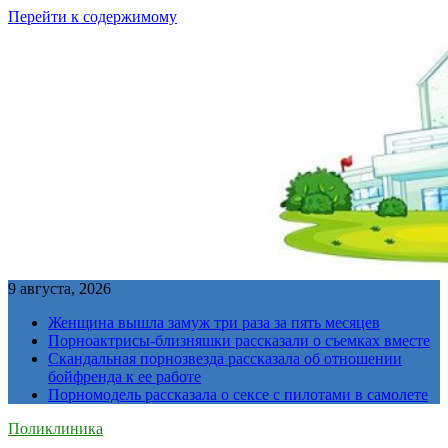
Перейти к содержимому
9 августа, 2026
Женщина вышла замуж три раза за пять месяцев
Порноактрисы-близняшки рассказали о съемках вместе
Скандальная порнозвезда рассказала об отношении
бойфренда к ее работе
Порномодель рассказала о сексе с пилотами в самолете
Поликлиника