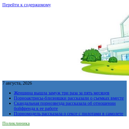
Перейти к содержимому
7 августа, 2026
Женщина вышла замуж три раза за пять месяцев
Порноактрисы-близняшки рассказали о съемках вместе
Скандальная порнозвезда рассказала об отношении
бойфренда к ее работе
Порномодель рассказала о сексе с пилотами в самолете
Поликлиника