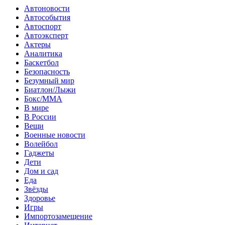
Автоновости
Автособытия
Автоспорт
Автоэксперт
Актеры
Аналитика
Баскетбол
Безопасность
Безумный мир
Биатлон/Лыжи
Бокс/MMA
В мире
В России
Вещи
Военные новости
Волейбол
Гаджеты
Дети
Дом и сад
Еда
Звёзды
Здоровье
Игры
Импортозамещение