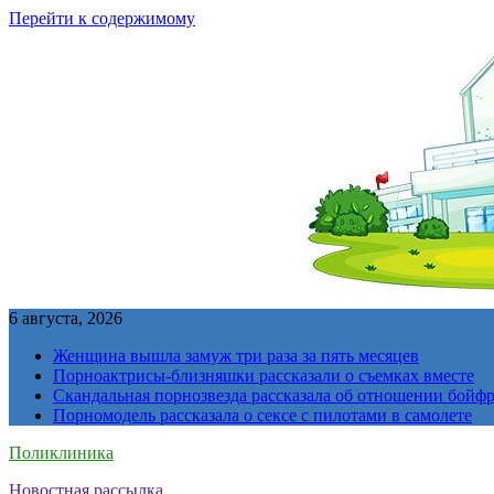
Перейти к содержимому
6 августа, 2026
Женщина вышла замуж три раза за пять месяцев
Порноактрисы-близняшки рассказали о съемках вместе
Скандальная порнозвезда рассказала об отношении бойфре
Порномодель рассказала о сексе с пилотами в самолете
Поликлиника
Новостная рассылка