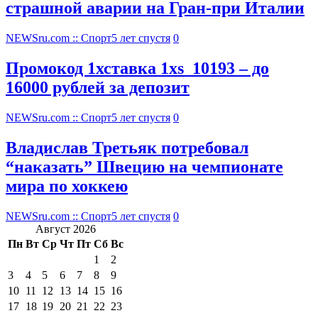
страшной аварии на Гран-при Италии
NEWSru.com :: Спорт
5 лет спустя
0
Промокод 1хставка 1xs_10193 – до
16000 рублей за депозит
NEWSru.com :: Спорт
5 лет спустя
0
Владислав Третьяк потребовал
“наказать” Швецию на чемпионате
мира по хоккею
NEWSru.com :: Спорт
5 лет спустя
0
Август 2026
Пн
Вт
Ср
Чт
Пт
Сб
Вс
1
2
3
4
5
6
7
8
9
10
11
12
13
14
15
16
17
18
19
20
21
22
23