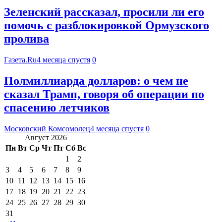
Зеленский рассказал, просили ли его
помочь с разблокировкой Ормузского
пролива
Газета.Ru
4 месяца спустя
0
Полмиллиарда долларов: о чем не
сказал Трамп, говоря об операции по
спасению летчиков
Московский Комсомолец
4 месяца спустя
0
Август 2026
Пн
Вт
Ср
Чт
Пт
Сб
Вс
1
2
3
4
5
6
7
8
9
10
11
12
13
14
15
16
17
18
19
20
21
22
23
24
25
26
27
28
29
30
31