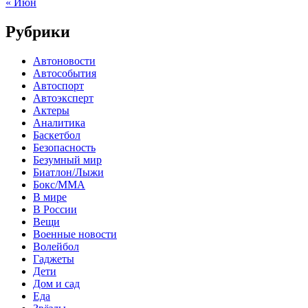
« Июн
Рубрики
Автоновости
Автособытия
Автоспорт
Автоэксперт
Актеры
Аналитика
Баскетбол
Безопасность
Безумный мир
Биатлон/Лыжи
Бокс/MMA
В мире
В России
Вещи
Военные новости
Волейбол
Гаджеты
Дети
Дом и сад
Еда