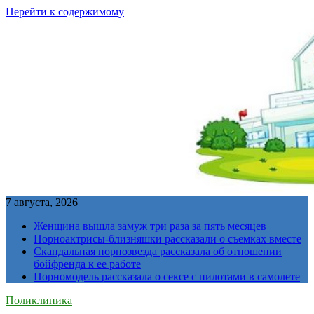
Перейти к содержимому
7 августа, 2026
Женщина вышла замуж три раза за пять месяцев
Порноактрисы-близняшки рассказали о съемках вместе
Скандальная порнозвезда рассказала об отношении
бойфренда к ее работе
Порномодель рассказала о сексе с пилотами в самолете
Поликлиника