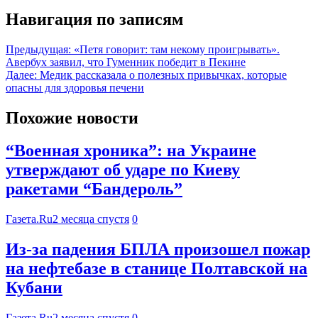
Навигация по записям
Предыдущая:
«Петя говорит: там некому проигрывать».
Авербух заявил, что Гуменник победит в Пекине
Далее:
Медик рассказала о полезных привычках, которые
опасны для здоровья печени
Похожие новости
“Военная хроника”: на Украине
утверждают об ударе по Киеву
ракетами “Бандероль”
Газета.Ru
2 месяца спустя
0
Из-за падения БПЛА произошел пожар
на нефтебазе в станице Полтавской на
Кубани
Газета.Ru
2 месяца спустя
0