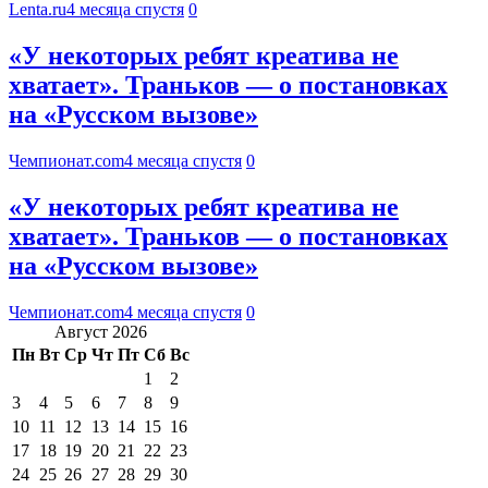
Lenta.ru
4 месяца спустя
0
«У некоторых ребят креатива не
хватает». Траньков — о постановках
на «Русском вызове»
Чемпионат.com
4 месяца спустя
0
«У некоторых ребят креатива не
хватает». Траньков — о постановках
на «Русском вызове»
Чемпионат.com
4 месяца спустя
0
Август 2026
Пн
Вт
Ср
Чт
Пт
Сб
Вс
1
2
3
4
5
6
7
8
9
10
11
12
13
14
15
16
17
18
19
20
21
22
23
24
25
26
27
28
29
30