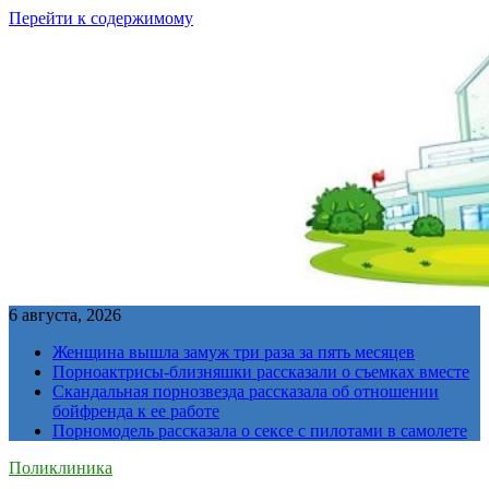
Перейти к содержимому
6 августа, 2026
Женщина вышла замуж три раза за пять месяцев
Порноактрисы-близняшки рассказали о съемках вместе
Скандальная порнозвезда рассказала об отношении
бойфренда к ее работе
Порномодель рассказала о сексе с пилотами в самолете
Поликлиника