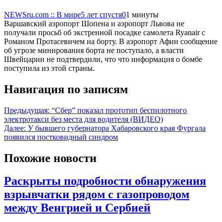
NEWSru.com :: В мире
5 лет спустя
0
1 минуты
Варшавский аэропорт Шопена и аэропорт Львова не
получали просьб об экстренной посадке самолета Ryanair с
Романом Протасевичем на борту. В аэропорт Афин сообщение
об угрозе минирования борта не поступало, а власти
Швейцарии не подтвердили, что что информация о бомбе
поступила из этой страны.
Навигация по записям
Предыдущая:
“Сбер” показал прототип беспилотного
электротакси без места для водителя (ВИДЕО)
Далее:
У бывшего губернатора Хабаровского края Фургала
появился постковидный синдром
Похожие новости
Раскрыты подробности обнаружения
взрывчатки рядом с газопроводом
между Венгрией и Сербией