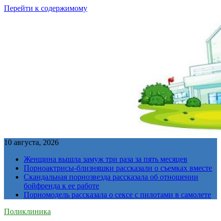
Перейти к содержимому
10 августа, 2026
Женщина вышла замуж три раза за пять месяцев
Порноактрисы-близняшки рассказали о съемках вместе
Скандальная порнозвезда рассказала об отношении
бойфренда к ее работе
Порномодель рассказала о сексе с пилотами в самолете
Поликлиника