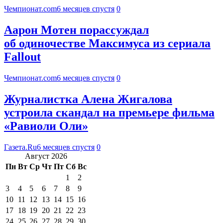
Чемпионат.com
6 месяцев спустя
0
Аарон Мотен порассуждал
об одиночестве Максимуса из сериала
Fallout
Чемпионат.com
6 месяцев спустя
0
Журналистка Алена Жигалова
устроила скандал на премьере фильма
«Равиоли Оли»
Газета.Ru
6 месяцев спустя
0
Август 2026
Пн
Вт
Ср
Чт
Пт
Сб
Вс
1
2
3
4
5
6
7
8
9
10
11
12
13
14
15
16
17
18
19
20
21
22
23
24
25
26
27
28
29
30