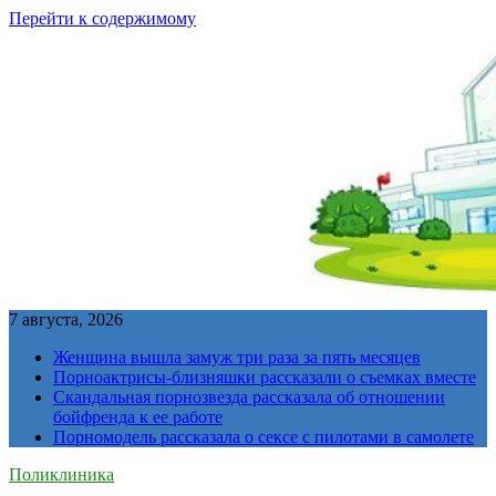
Перейти к содержимому
7 августа, 2026
Женщина вышла замуж три раза за пять месяцев
Порноактрисы-близняшки рассказали о съемках вместе
Скандальная порнозвезда рассказала об отношении
бойфренда к ее работе
Порномодель рассказала о сексе с пилотами в самолете
Поликлиника