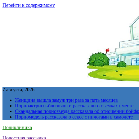
Перейти к содержимому
7 августа, 2026
Женщина вышла замуж три раза за пять месяцев
Порноактрисы-близняшки рассказали о съемках вместе
Скандальная порнозвезда рассказала об отношении бойфре
Порномодель рассказала о сексе с пилотами в самолете
Поликлиника
Новостная рассылка