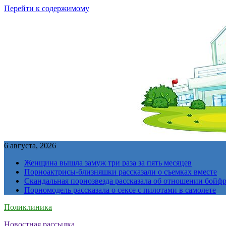
Перейти к содержимому
6 августа, 2026
Женщина вышла замуж три раза за пять месяцев
Порноактрисы-близняшки рассказали о съемках вместе
Скандальная порнозвезда рассказала об отношении бойфре
Порномодель рассказала о сексе с пилотами в самолете
Поликлиника
Новостная рассылка