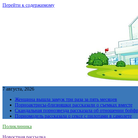
Перейти к содержимому
7 августа, 2026
Женщина вышла замуж три раза за пять месяцев
Порноактрисы-близняшки рассказали о съемках вместе
Скандальная порнозвезда рассказала об отношении бойфре
Порномодель рассказала о сексе с пилотами в самолете
Поликлиника
Новостная рассылка