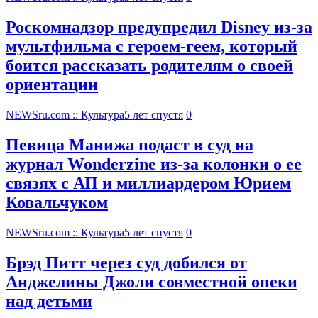
Роскомнадзор предупредил Disney из-за
мультфильма c героем-геем, который
боится рассказать родителям о своей
ориентации
NEWSru.com :: Культура
5 лет спустя
0
Певица Манижа подаст в суд на
журнал Wonderzine из-за колонки о ее
связях с АП и миллиардером Юрием
Ковальчуком
NEWSru.com :: Культура
5 лет спустя
0
Брэд Питт через суд добился от
Анджелины Джоли совместной опеки
над детьми