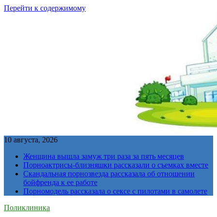
Перейти к содержимому
10 августа, 2026
Женщина вышла замуж три раза за пять месяцев
Порноактрисы-близняшки рассказали о съемках вместе
Скандальная порнозвезда рассказала об отношении
бойфренда к ее работе
Порномодель рассказала о сексе с пилотами в самолете
Поликлиника