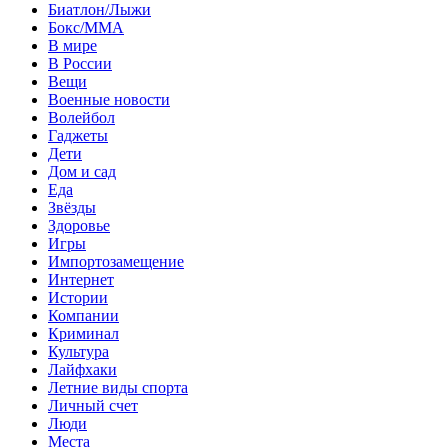
Биатлон/Лыжи
Бокс/MMA
В мире
В России
Вещи
Военные новости
Волейбол
Гаджеты
Дети
Дом и сад
Еда
Звёзды
Здоровье
Игры
Импортозамещение
Интернет
Истории
Компании
Криминал
Культура
Лайфхаки
Летние виды спорта
Личный счет
Люди
Места