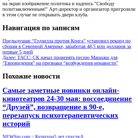
на экран изображение политика и надпись "Свободу
политзаключенным!" Арт-директор и организатор пригрозили
в этом случае не открывать двери клуба.
Навигация по записям
Предыдущая:
“Годзилла против Конга” установил рекорд по
сборам в Северной Америке, заработав 48,5 млн долларов за
первые 5 дней
Далее:
ТАСС: СК начал проверять песню Манижи для
“Евровидения” на признаки “возбуждения ненависти”
Похожие новости
Самые заметные новинки онлайн-
кинотеатров 24-30 мая: воссоединение
“Друзей”, возвращение в 90-е,
перезапуск психотерапевтических
историй
NEWSru.com :: Культура
5 лет спустя
0