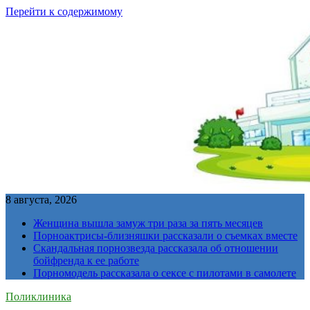
Перейти к содержимому
8 августа, 2026
Женщина вышла замуж три раза за пять месяцев
Порноактрисы-близняшки рассказали о съемках вместе
Скандальная порнозвезда рассказала об отношении
бойфренда к ее работе
Порномодель рассказала о сексе с пилотами в самолете
Поликлиника