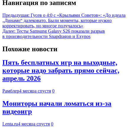
Навигация по записям
Предыдущая:
Гусев о 4:0 с «Крыльями Советов»: «До идеала
„Динамо“ далековато. Были моменты, которые нужно
корректировать, но многое получалось»
Далее:
Тесты Samsung Galaxy S26 показали разрыв
в производительности Snapdragon и Exynos
Похожие новости
Пять бесплатных игр на выходные,
которые надо забрать прямо сейчас,
апрель 2026
Рамблер
4 месяца спустя
0
Мониторы начали ломаться из-за
видеоигр
Lenta.ru
4 месяца спустя
0