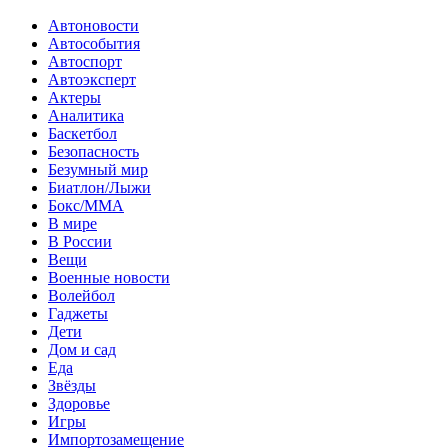
Автоновости
Автособытия
Автоспорт
Автоэксперт
Актеры
Аналитика
Баскетбол
Безопасность
Безумный мир
Биатлон/Лыжи
Бокс/MMA
В мире
В России
Вещи
Военные новости
Волейбол
Гаджеты
Дети
Дом и сад
Еда
Звёзды
Здоровье
Игры
Импортозамещение