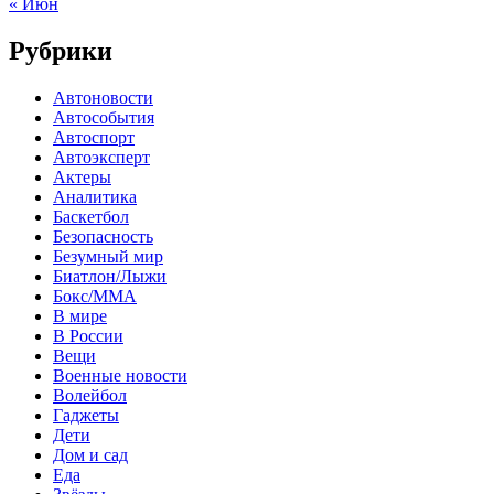
« Июн
Рубрики
Автоновости
Автособытия
Автоспорт
Автоэксперт
Актеры
Аналитика
Баскетбол
Безопасность
Безумный мир
Биатлон/Лыжи
Бокс/MMA
В мире
В России
Вещи
Военные новости
Волейбол
Гаджеты
Дети
Дом и сад
Еда