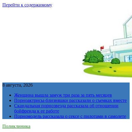
Перейти к содержимому
8 августа, 2026
Женщина вышла замуж три раза за пять месяцев
Порноактрисы-близняшки рассказали о съемках вместе
Скандальная порнозвезда рассказала об отношении
бойфренда к ее работе
Порномодель рассказала о сексе с пилотами в самолете
Поликлиника