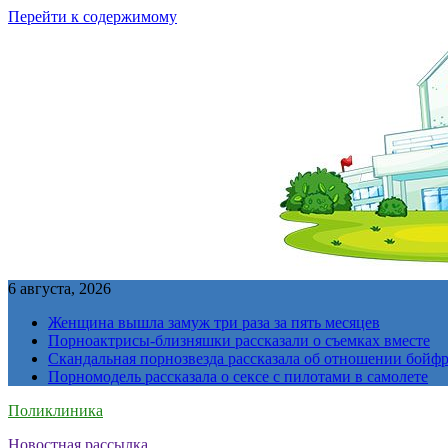
Перейти к содержимому
6 августа, 2026
Женщина вышла замуж три раза за пять месяцев
Порноактрисы-близняшки рассказали о съемках вместе
Скандальная порнозвезда рассказала об отношении бойфре
Порномодель рассказала о сексе с пилотами в самолете
Поликлиника
Новостная рассылка