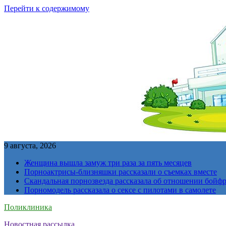
Перейти к содержимому
9 августа, 2026
Женщина вышла замуж три раза за пять месяцев
Порноактрисы-близняшки рассказали о съемках вместе
Скандальная порнозвезда рассказала об отношении бойфре
Порномодель рассказала о сексе с пилотами в самолете
Поликлиника
Новостная рассылка