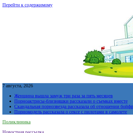
Перейти к содержимому
7 августа, 2026
Женщина вышла замуж три раза за пять месяцев
Порноактрисы-близняшки рассказали о съемках вместе
Скандальная порнозвезда рассказала об отношении бойфре
Порномодель рассказала о сексе с пилотами в самолете
Поликлиника
Новостная рассылка