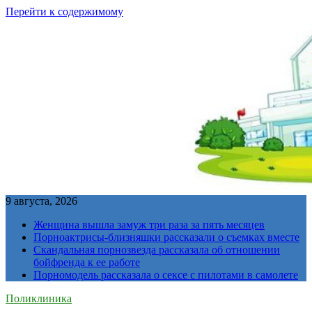
Перейти к содержимому
9 августа, 2026
Женщина вышла замуж три раза за пять месяцев
Порноактрисы-близняшки рассказали о съемках вместе
Скандальная порнозвезда рассказала об отношении
бойфренда к ее работе
Порномодель рассказала о сексе с пилотами в самолете
Поликлиника