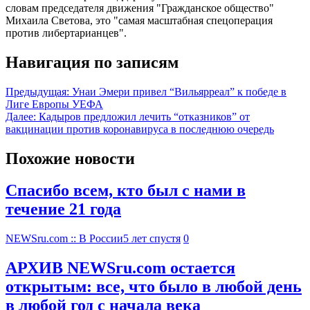
словам председателя движения "Гражданское общество"
Михаила Светова, это "самая масштабная спецоперация
против либертарианцев".
Навигация по записям
Предыдущая:
Унаи Эмери привел “Вильярреал” к победе в
Лиге Европы УЕФА
Далее:
Кадыров предложил лечить “отказников” от
вакцинации против коронавируса в последнюю очередь
Похожие новости
Спасибо всем, кто был с нами в
течение 21 года
NEWSru.com :: В России
5 лет спустя
0
АРХИВ NEWSru.com остается
открытым: все, что было в любой день
в любой год с начала века