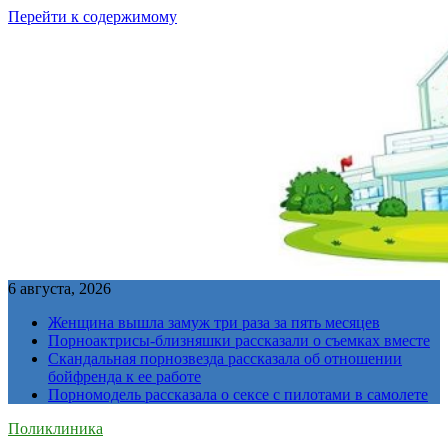
Перейти к содержимому
6 августа, 2026
Женщина вышла замуж три раза за пять месяцев
Порноактрисы-близняшки рассказали о съемках вместе
Скандальная порнозвезда рассказала об отношении
бойфренда к ее работе
Порномодель рассказала о сексе с пилотами в самолете
Поликлиника