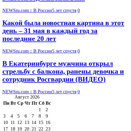
NEWSru.com :: В России
5 лет спустя
0
Какой была новостная картина в этот
день – 31 мая в каждый год за
последние 20 лет
NEWSru.com :: В России
5 лет спустя
0
В Екатеринбурге мужчина открыл
стрельбу с балкона, ранены девочка и
сотрудник Росгвардии (ВИДЕО)
NEWSru.com :: В России
5 лет спустя
0
Август 2026
Пн
Вт
Ср
Чт
Пт
Сб
Вс
1
2
3
4
5
6
7
8
9
10
11
12
13
14
15
16
17
18
19
20
21
22
23