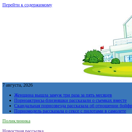
Перейти к содержимому
7 августа, 2026
Женщина вышла замуж три раза за пять месяцев
Порноактрисы-близняшки рассказали о съемках вместе
Скандальная порнозвезда рассказала об отношении бойфре
Порномодель рассказала о сексе с пилотами в самолете
Поликлиника
Новостная рассылка