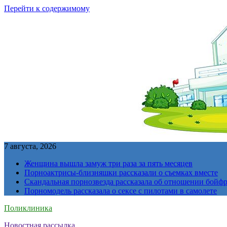
Перейти к содержимому
7 августа, 2026
Женщина вышла замуж три раза за пять месяцев
Порноактрисы-близняшки рассказали о съемках вместе
Скандальная порнозвезда рассказала об отношении бойфре
Порномодель рассказала о сексе с пилотами в самолете
Поликлиника
Новостная рассылка