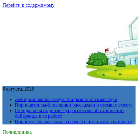
Перейти к содержимому
6 августа, 2026
Женщина вышла замуж три раза за пять месяцев
Порноактрисы-близняшки рассказали о съемках вместе
Скандальная порнозвезда рассказала об отношении
бойфренда к ее работе
Порномодель рассказала о сексе с пилотами в самолете
Поликлиника