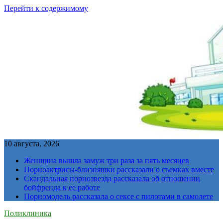
Перейти к содержимому
10 августа, 2026
Женщина вышла замуж три раза за пять месяцев
Порноактрисы-близняшки рассказали о съемках вместе
Скандальная порнозвезда рассказала об отношении
бойфренда к ее работе
Порномодель рассказала о сексе с пилотами в самолете
Поликлиника