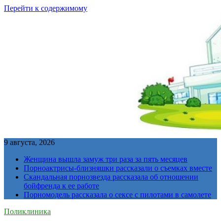
Перейти к содержимому
9 августа, 2026
Женщина вышла замуж три раза за пять месяцев
Порноактрисы-близняшки рассказали о съемках вместе
Скандальная порнозвезда рассказала об отношении
бойфренда к ее работе
Порномодель рассказала о сексе с пилотами в самолете
Поликлиника