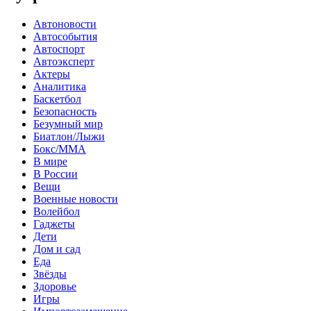
Автоновости
Автособытия
Автоспорт
Автоэксперт
Актеры
Аналитика
Баскетбол
Безопасность
Безумный мир
Биатлон/Лыжи
Бокс/MMA
В мире
В России
Вещи
Военные новости
Волейбол
Гаджеты
Дети
Дом и сад
Еда
Звёзды
Здоровье
Игры