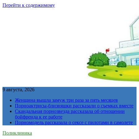
Перейти к содержимому
9 августа, 2026
Женщина вышла замуж три раза за пять месяцев
Порноактрисы-близняшки рассказали о съемках вместе
Скандальная порнозвезда рассказала об отношении
бойфренда к ее работе
Порномодель рассказала о сексе с пилотами в самолете
Поликлиника