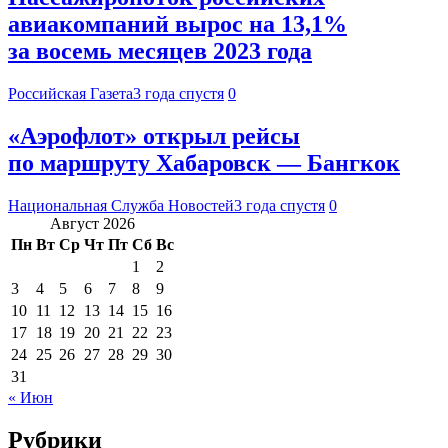
авиакомпаний вырос на 13,1%
за восемь месяцев 2023 года
Российская Газета
3 года спустя
0
«Аэрофлот» открыл рейсы
по маршруту Хабаровск — Бангкок
Национальная Служба Новостей
3 года спустя
0
Август 2026
Пн
Вт
Ср
Чт
Пт
Сб
Вс
1
2
3
4
5
6
7
8
9
10
11
12
13
14
15
16
17
18
19
20
21
22
23
24
25
26
27
28
29
30
31
« Июн
Рубрики