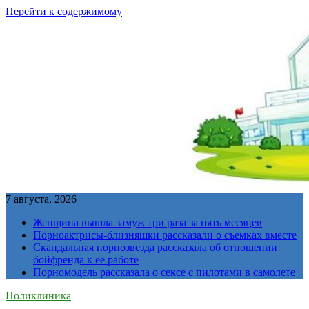
Перейти к содержимому
7 августа, 2026
Женщина вышла замуж три раза за пять месяцев
Порноактрисы-близняшки рассказали о съемках вместе
Скандальная порнозвезда рассказала об отношении
бойфренда к ее работе
Порномодель рассказала о сексе с пилотами в самолете
Поликлиника