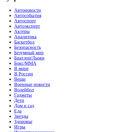
Автоновости
Автособытия
Автоспорт
Автоэксперт
Актеры
Аналитика
Баскетбол
Безопасность
Безумный мир
Биатлон/Лыжи
Бокс/MMA
В мире
В России
Вещи
Военные новости
Волейбол
Гаджеты
Дети
Дом и сад
Еда
Звёзды
Здоровье
Игры