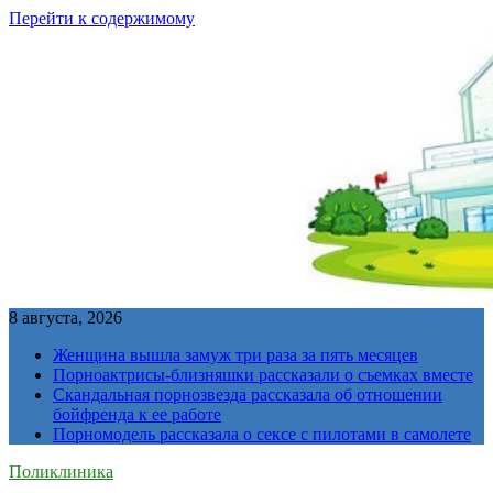
Перейти к содержимому
8 августа, 2026
Женщина вышла замуж три раза за пять месяцев
Порноактрисы-близняшки рассказали о съемках вместе
Скандальная порнозвезда рассказала об отношении
бойфренда к ее работе
Порномодель рассказала о сексе с пилотами в самолете
Поликлиника