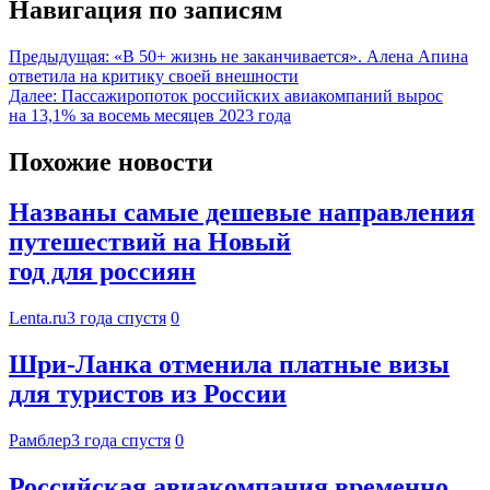
Навигация по записям
Предыдущая:
«В 50+ жизнь не заканчивается». Алена Апина
ответила на критику своей внешности
Далее:
Пассажиропоток российских авиакомпаний вырос
на 13,1% за восемь месяцев 2023 года
Похожие новости
Названы самые дешевые направления
путешествий на Новый
год для россиян
Lenta.ru
3 года спустя
0
Шри-Ланка отменила платные визы
для туристов из России
Рамблер
3 года спустя
0
Российская авиакомпания временно