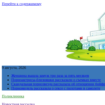
Перейти к содержимому
9 августа, 2026
Женщина вышла замуж три раза за пять месяцев
Порноактрисы-близняшки рассказали о съемках вместе
Скандальная порнозвезда рассказала об отношении бойфре
Порномодель рассказала о сексе с пилотами в самолете
Поликлиника
Новостная рассылка