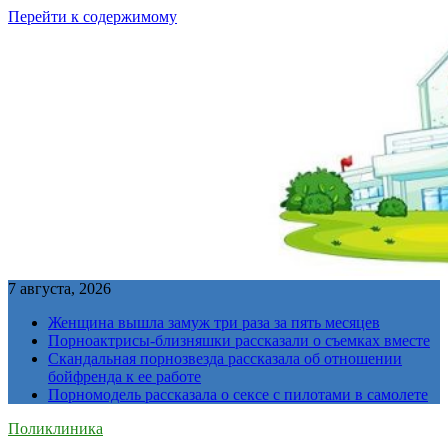
Перейти к содержимому
7 августа, 2026
Женщина вышла замуж три раза за пять месяцев
Порноактрисы-близняшки рассказали о съемках вместе
Скандальная порнозвезда рассказала об отношении
бойфренда к ее работе
Порномодель рассказала о сексе с пилотами в самолете
Поликлиника