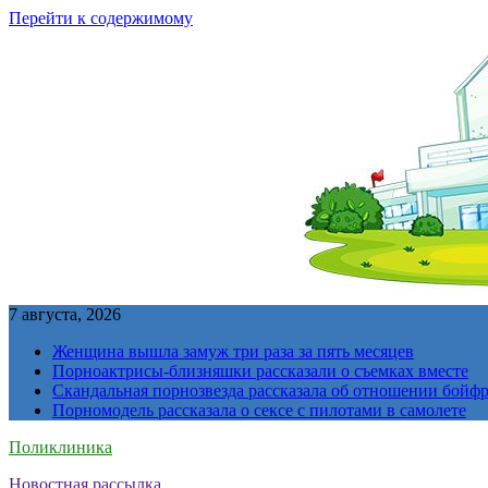
Перейти к содержимому
7 августа, 2026
Женщина вышла замуж три раза за пять месяцев
Порноактрисы-близняшки рассказали о съемках вместе
Скандальная порнозвезда рассказала об отношении бойфре
Порномодель рассказала о сексе с пилотами в самолете
Поликлиника
Новостная рассылка