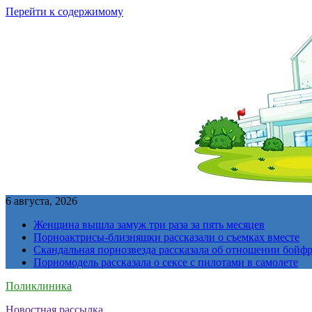
Перейти к содержимому
6 августа, 2026
Женщина вышла замуж три раза за пять месяцев
Порноактрисы-близняшки рассказали о съемках вместе
Скандальная порнозвезда рассказала об отношении бойфре
Порномодель рассказала о сексе с пилотами в самолете
Поликлиника
Новостная рассылка