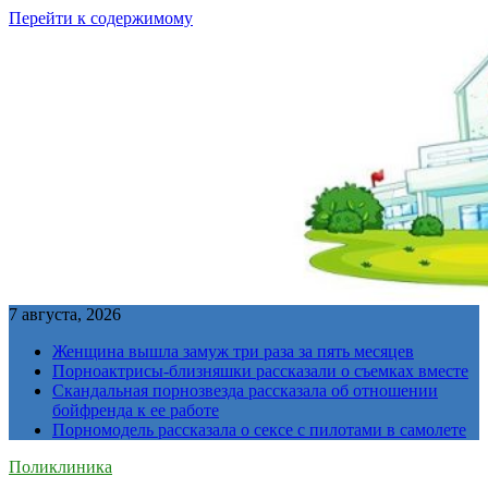
Перейти к содержимому
7 августа, 2026
Женщина вышла замуж три раза за пять месяцев
Порноактрисы-близняшки рассказали о съемках вместе
Скандальная порнозвезда рассказала об отношении
бойфренда к ее работе
Порномодель рассказала о сексе с пилотами в самолете
Поликлиника