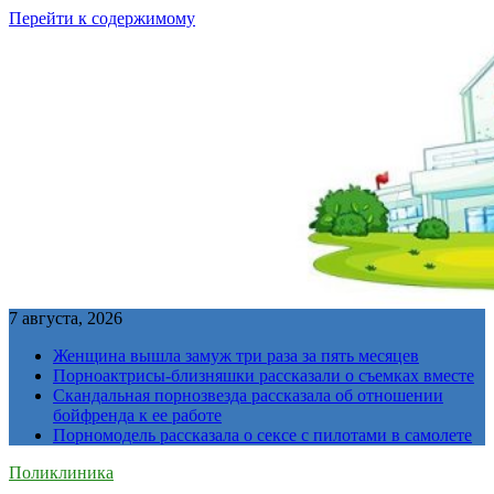
Перейти к содержимому
7 августа, 2026
Женщина вышла замуж три раза за пять месяцев
Порноактрисы-близняшки рассказали о съемках вместе
Скандальная порнозвезда рассказала об отношении
бойфренда к ее работе
Порномодель рассказала о сексе с пилотами в самолете
Поликлиника