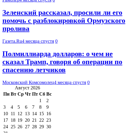
Зеленский рассказал, просили ли его
помочь с разблокировкой Ормузского
пролива
Газета.Ru
4 месяца спустя
0
Полмиллиарда долларов: о чем не
сказал Трамп, говоря об операции по
спасению летчиков
Московский Комсомолец
4 месяца спустя
0
Август 2026
Пн
Вт
Ср
Чт
Пт
Сб
Вс
1
2
3
4
5
6
7
8
9
10
11
12
13
14
15
16
17
18
19
20
21
22
23
24
25
26
27
28
29
30