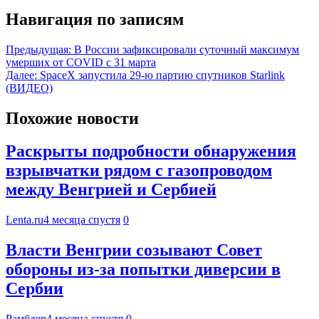
Навигация по записям
Предыдущая:
В России зафиксировали суточный максимум
умерших от COVID с 31 марта
Далее:
SpaceX запустила 29-ю партию спутников Starlink
(ВИДЕО)
Похожие новости
Раскрыты подробности обнаружения
взрывчатки рядом с газопроводом
между Венгрией и Сербией
Lenta.ru
4 месяца спустя
0
Власти Венгрии созывают Совет
обороны из-за попытки диверсии в
Сербии
Рамблер
4 месяца спустя
0