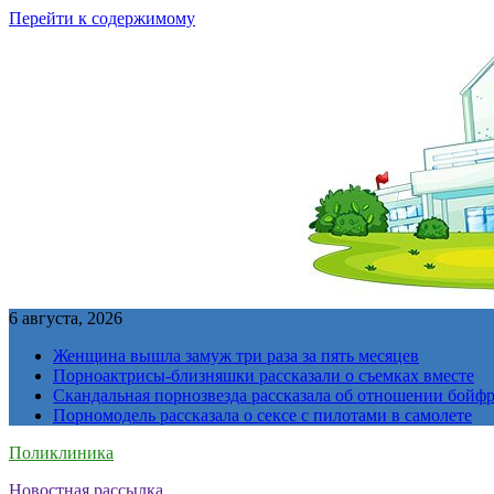
Перейти к содержимому
6 августа, 2026
Женщина вышла замуж три раза за пять месяцев
Порноактрисы-близняшки рассказали о съемках вместе
Скандальная порнозвезда рассказала об отношении бойфре
Порномодель рассказала о сексе с пилотами в самолете
Поликлиника
Новостная рассылка