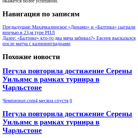
окажется более успешной.
Навигация по записям
Предыдущая:
Махачкалинское «Динамо» и «Балтика» сыграли
вничью в 23‑м туре РПЛ
Далее:
«Балтике» кто‑то два мяча забивал?» Евсеев высказался
после матча с калининградцами
Похожие новости
Пегула повторила достижение Серены
Уильямс в рамках турнира в
Чарльстоне
Чемпионат.com
4 месяца спустя
0
Пегула повторила достижение Серены
Уильямс в рамках турнира в
Чарльстоне