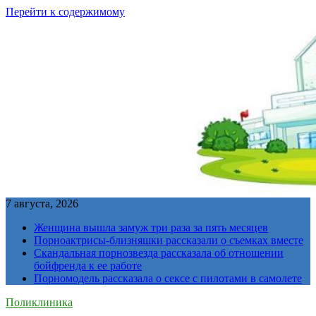
Перейти к содержимому
7 августа, 2026
Женщина вышла замуж три раза за пять месяцев
Порноактрисы-близняшки рассказали о съемках вместе
Скандальная порнозвезда рассказала об отношении
бойфренда к ее работе
Порномодель рассказала о сексе с пилотами в самолете
Поликлиника