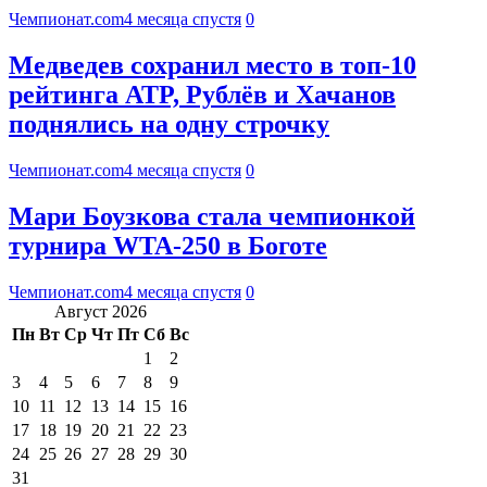
Чемпионат.com
4 месяца спустя
0
Медведев сохранил место в топ-10
рейтинга ATP, Рублёв и Хачанов
поднялись на одну строчку
Чемпионат.com
4 месяца спустя
0
Мари Боузкова стала чемпионкой
турнира WTA-250 в Боготе
Чемпионат.com
4 месяца спустя
0
Август 2026
Пн
Вт
Ср
Чт
Пт
Сб
Вс
1
2
3
4
5
6
7
8
9
10
11
12
13
14
15
16
17
18
19
20
21
22
23
24
25
26
27
28
29
30
31