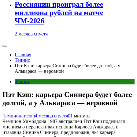
Россиянин проиграл более
миллиона рублей на матче
ЧМ-2026
2 месяца спустя
Главная
Теннис
Пэт Кэш: карьера Синнера будет более долгой, а у
Алькараса — неровной
Теннис
Пэт Кэш: карьера Синнера будет более
долгой, а у Алькараса — неровной
Чемпионат.com
4 месяца спустя
0
1 минуты
Чемпион Уимблдона‑1987 австралиец Пэт Кэш поделился
мнением о перспективах испанца Карлоса Алькараса и
итаьянца Янника Синнера, предположив, чья карьера