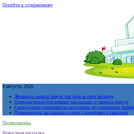
Перейти к содержимому
8 августа, 2026
Женщина вышла замуж три раза за пять месяцев
Порноактрисы-близняшки рассказали о съемках вместе
Скандальная порнозвезда рассказала об отношении бойфре
Порномодель рассказала о сексе с пилотами в самолете
Поликлиника
Новостная рассылка