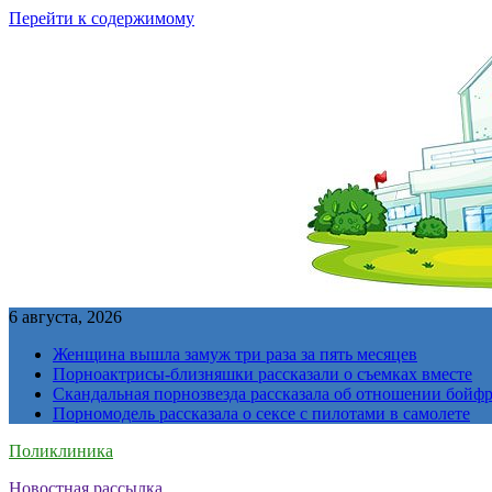
Перейти к содержимому
6 августа, 2026
Женщина вышла замуж три раза за пять месяцев
Порноактрисы-близняшки рассказали о съемках вместе
Скандальная порнозвезда рассказала об отношении бойфре
Порномодель рассказала о сексе с пилотами в самолете
Поликлиника
Новостная рассылка