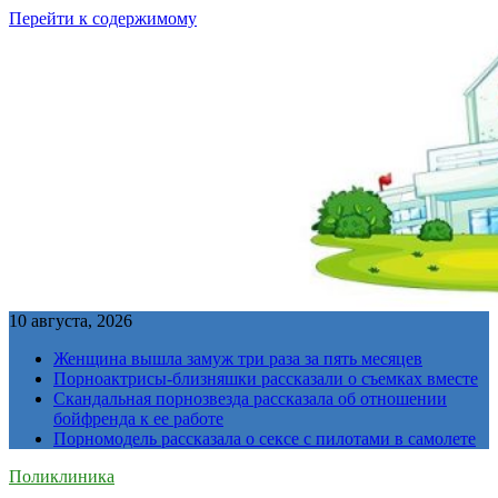
Перейти к содержимому
10 августа, 2026
Женщина вышла замуж три раза за пять месяцев
Порноактрисы-близняшки рассказали о съемках вместе
Скандальная порнозвезда рассказала об отношении
бойфренда к ее работе
Порномодель рассказала о сексе с пилотами в самолете
Поликлиника