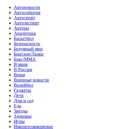
Автоновости
Автособытия
Автоспорт
Автоэксперт
Актеры
Аналитика
Баскетбол
Безопасность
Безумный мир
Биатлон/Лыжи
Бокс/MMA
В мире
В России
Вещи
Военные новости
Волейбол
Гаджеты
Дети
Дом и сад
Еда
Звёзды
Здоровье
Игры
Импортозамещение