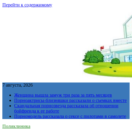
Перейти к содержимому
7 августа, 2026
Женщина вышла замуж три раза за пять месяцев
Порноактрисы-близняшки рассказали о съемках вместе
Скандальная порнозвезда рассказала об отношении
бойфренда к ее работе
Порномодель рассказала о сексе с пилотами в самолете
Поликлиника