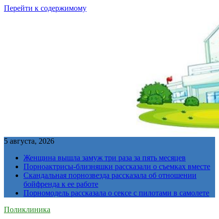
Перейти к содержимому
5 августа, 2026
Женщина вышла замуж три раза за пять месяцев
Порноактрисы-близняшки рассказали о съемках вместе
Скандальная порнозвезда рассказала об отношении
бойфренда к ее работе
Порномодель рассказала о сексе с пилотами в самолете
Поликлиника