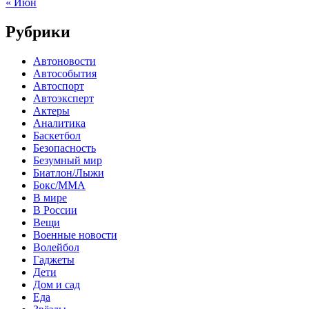
« Июн
Рубрики
Автоновости
Автособытия
Автоспорт
Автоэксперт
Актеры
Аналитика
Баскетбол
Безопасность
Безумный мир
Биатлон/Лыжи
Бокс/MMA
В мире
В России
Вещи
Военные новости
Волейбол
Гаджеты
Дети
Дом и сад
Еда