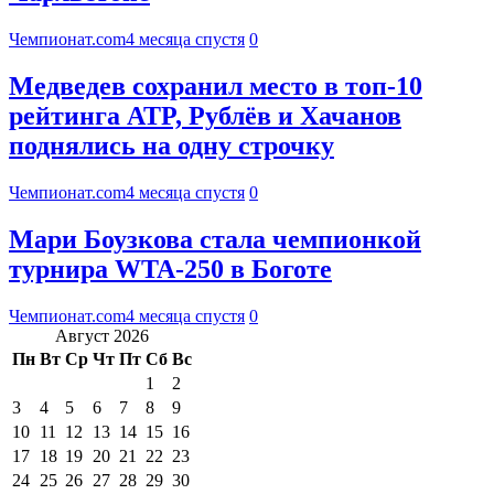
Чемпионат.com
4 месяца спустя
0
Медведев сохранил место в топ-10
рейтинга ATP, Рублёв и Хачанов
поднялись на одну строчку
Чемпионат.com
4 месяца спустя
0
Мари Боузкова стала чемпионкой
турнира WTA-250 в Боготе
Чемпионат.com
4 месяца спустя
0
Август 2026
Пн
Вт
Ср
Чт
Пт
Сб
Вс
1
2
3
4
5
6
7
8
9
10
11
12
13
14
15
16
17
18
19
20
21
22
23
24
25
26
27
28
29
30