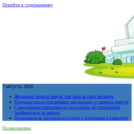
Перейти к содержимому
7 августа, 2026
Женщина вышла замуж три раза за пять месяцев
Порноактрисы-близняшки рассказали о съемках вместе
Скандальная порнозвезда рассказала об отношении
бойфренда к ее работе
Порномодель рассказала о сексе с пилотами в самолете
Поликлиника