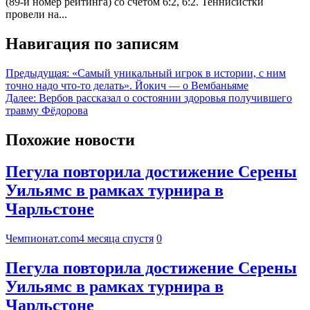
(89-й номер рейтинга) со счётом 6:2, 6:2. Теннисистки
провели на...
Навигация по записям
Предыдущая:
«Самый уникальный игрок в истории, с ним
точно надо что-то делать». Йокич — о Вембаньяме
Далее:
Вербов рассказал о состоянии здоровья получившего
травму Фёдорова
Похожие новости
Пегула повторила достижение Серены
Уильямс в рамках турнира в
Чарльстоне
Чемпионат.com
4 месяца спустя
0
Пегула повторила достижение Серены
Уильямс в рамках турнира в
Чарльстоне