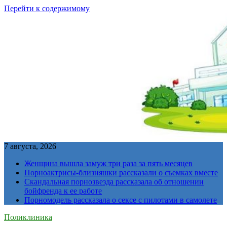
Перейти к содержимому
7 августа, 2026
Женщина вышла замуж три раза за пять месяцев
Порноактрисы-близняшки рассказали о съемках вместе
Скандальная порнозвезда рассказала об отношении
бойфренда к ее работе
Порномодель рассказала о сексе с пилотами в самолете
Поликлиника