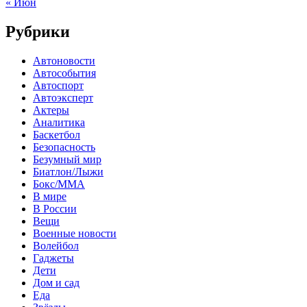
« Июн
Рубрики
Автоновости
Автособытия
Автоспорт
Автоэксперт
Актеры
Аналитика
Баскетбол
Безопасность
Безумный мир
Биатлон/Лыжи
Бокс/MMA
В мире
В России
Вещи
Военные новости
Волейбол
Гаджеты
Дети
Дом и сад
Еда