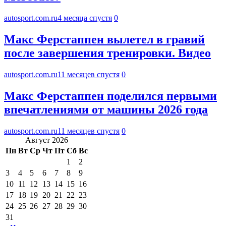
autosport.com.ru
4 месяца спустя
0
Макс Ферстаппен вылетел в гравий
после завершения тренировки. Видео
autosport.com.ru
11 месяцев спустя
0
Макс Ферстаппен поделился первыми
впечатлениями от машины 2026 года
autosport.com.ru
11 месяцев спустя
0
Август 2026
Пн
Вт
Ср
Чт
Пт
Сб
Вс
1
2
3
4
5
6
7
8
9
10
11
12
13
14
15
16
17
18
19
20
21
22
23
24
25
26
27
28
29
30
31