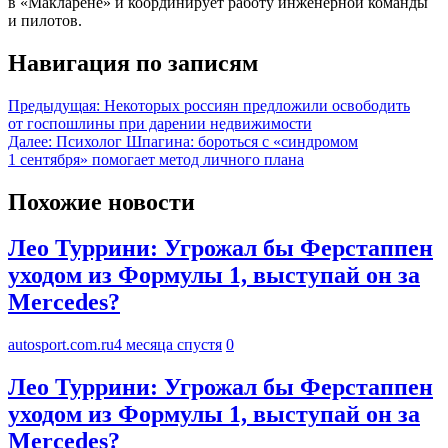
в «Макларене» и координирует работу инженерной команды
и пилотов.
Навигация по записям
Предыдущая:
Некоторых россиян предложили освободить
от госпошлины при дарении недвижимости
Далее:
Психолог Шпагина: бороться с «синдромом
1 сентября» помогает метод личного плана
Похожие новости
Лео Туррини: Угрожал бы Ферстаппен
уходом из Формулы 1, выступай он за
Mercedes?
autosport.com.ru
4 месяца спустя
0
Лео Туррини: Угрожал бы Ферстаппен
уходом из Формулы 1, выступай он за
Mercedes?