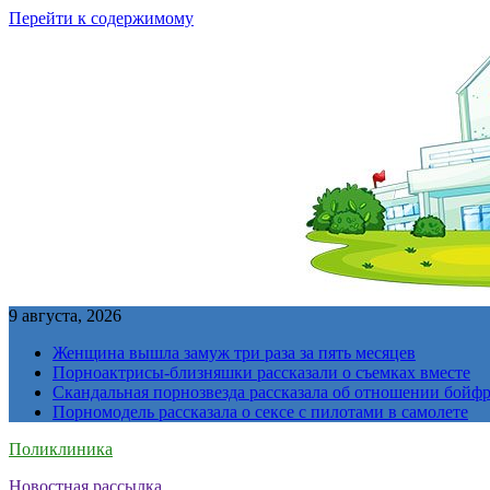
Перейти к содержимому
9 августа, 2026
Женщина вышла замуж три раза за пять месяцев
Порноактрисы-близняшки рассказали о съемках вместе
Скандальная порнозвезда рассказала об отношении бойфре
Порномодель рассказала о сексе с пилотами в самолете
Поликлиника
Новостная рассылка