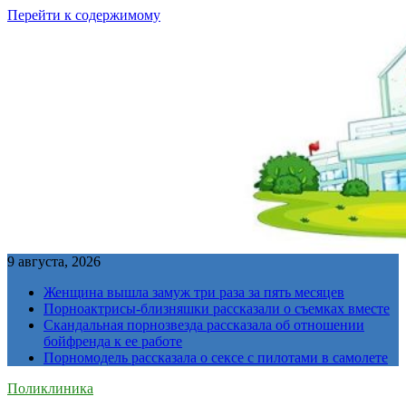
Перейти к содержимому
9 августа, 2026
Женщина вышла замуж три раза за пять месяцев
Порноактрисы-близняшки рассказали о съемках вместе
Скандальная порнозвезда рассказала об отношении
бойфренда к ее работе
Порномодель рассказала о сексе с пилотами в самолете
Поликлиника