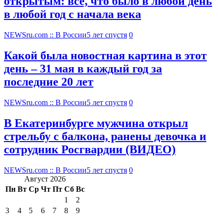
открытым: все, что было в любой день
в любой год с начала века
NEWSru.com :: В России
5 лет спустя
0
Какой была новостная картина в этот
день – 31 мая в каждый год за
последние 20 лет
NEWSru.com :: В России
5 лет спустя
0
В Екатеринбурге мужчина открыл
стрельбу с балкона, ранены девочка и
сотрудник Росгвардии (ВИДЕО)
NEWSru.com :: В России
5 лет спустя
0
Август 2026
Пн
Вт
Ср
Чт
Пт
Сб
Вс
1
2
3
4
5
6
7
8
9