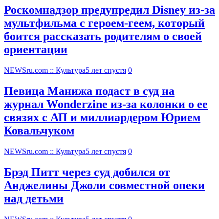
Роскомнадзор предупредил Disney из-за
мультфильма c героем-геем, который
боится рассказать родителям о своей
ориентации
NEWSru.com :: Культура
5 лет спустя
0
Певица Манижа подаст в суд на
журнал Wonderzine из-за колонки о ее
связях с АП и миллиардером Юрием
Ковальчуком
NEWSru.com :: Культура
5 лет спустя
0
Брэд Питт через суд добился от
Анджелины Джоли совместной опеки
над детьми