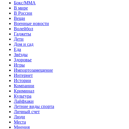
Бокс/MMA
В мире
В России
Вещи
Военные новости
Волейбол
Гаджеты
Дети
Дом и сад
Еда
Звёзды
Здоровье
Игры
Импортозамещение
Интернет
Истории
Компании
Криминал
Культура
Лайфхаки
Летние виды спорта
Личный счет
Люди
Места
Мнения