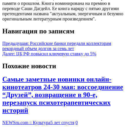
памяти о прошлом. Книга номинирована на премию в
переводе Саши Дагдейл. Ее книга наряду с пятью другими
претендентами названа "актуальным, энергичным и безумно
оригинальным литературным произведением".
Навигация по записям
Предыдущая:
Российские банки передали коллекторам
рекордный объем долгов за семь лет
Далее:
ЦБ РФ повысил ключевую ставку до 5%
Похожие новости
Самые заметные новинки онлайн-
кинотеатров 24-30 мая: воссоединение
“Друзей”, возвращение в 90-е,
перезапуск психотерапевтических
историй
NEWSru.com :: Культура
5 лет спустя
0