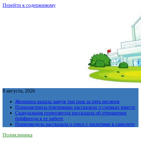
Перейти к содержимому
8 августа, 2026
Женщина вышла замуж три раза за пять месяцев
Порноактрисы-близняшки рассказали о съемках вместе
Скандальная порнозвезда рассказала об отношении
бойфренда к ее работе
Порномодель рассказала о сексе с пилотами в самолете
Поликлиника