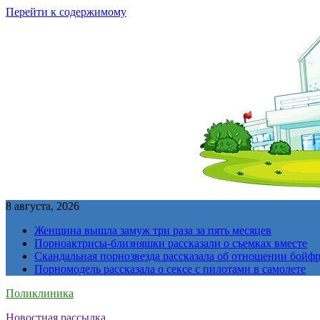
Перейти к содержимому
8 августа, 2026
Женщина вышла замуж три раза за пять месяцев
Порноактрисы-близняшки рассказали о съемках вместе
Скандальная порнозвезда рассказала об отношении бойфре
Порномодель рассказала о сексе с пилотами в самолете
Поликлиника
Новостная рассылка