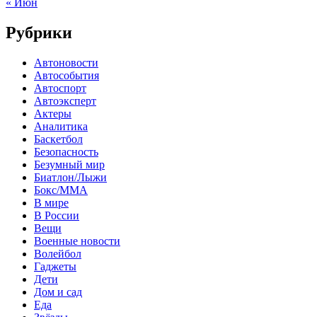
« Июн
Рубрики
Автоновости
Автособытия
Автоспорт
Автоэксперт
Актеры
Аналитика
Баскетбол
Безопасность
Безумный мир
Биатлон/Лыжи
Бокс/MMA
В мире
В России
Вещи
Военные новости
Волейбол
Гаджеты
Дети
Дом и сад
Еда