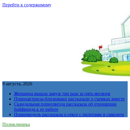
Перейти к содержимому
9 августа, 2026
Женщина вышла замуж три раза за пять месяцев
Порноактрисы-близняшки рассказали о съемках вместе
Скандальная порнозвезда рассказала об отношении
бойфренда к ее работе
Порномодель рассказала о сексе с пилотами в самолете
Поликлиника