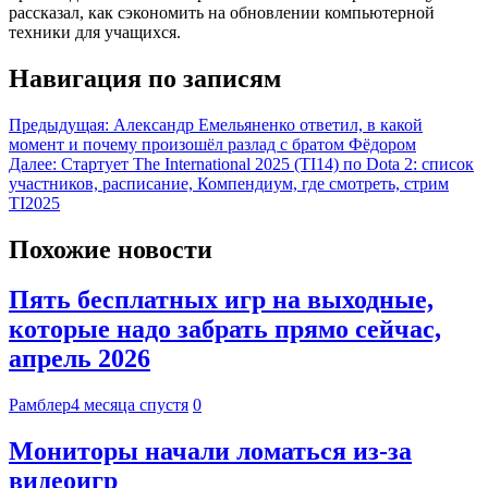
рассказал, как сэкономить на обновлении компьютерной
техники для учащихся.
Навигация по записям
Предыдущая:
Александр Емельяненко ответил, в какой
момент и почему произошёл разлад с братом Фёдором
Далее:
Стартует The International 2025 (TI14) по Dota 2: список
участников, расписание, Компендиум, где смотреть, стрим
TI2025
Похожие новости
Пять бесплатных игр на выходные,
которые надо забрать прямо сейчас,
апрель 2026
Рамблер
4 месяца спустя
0
Мониторы начали ломаться из-за
видеоигр